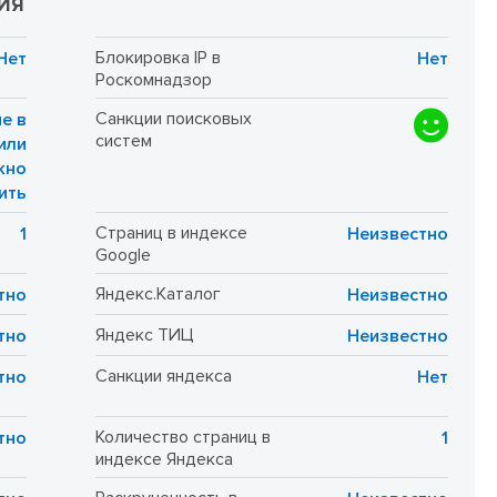
ИЯ
Блокировка IP в
Нет
Нет
Роскомнадзор
Санкции поисковых
е в
систем
или
жно
ить
Страниц в индексе
1
Неизвестно
Google
Яндекс.Каталог
тно
Неизвестно
Яндекс ТИЦ
тно
Неизвестно
Санкции яндекса
тно
Нет
Количество страниц в
тно
1
индексе Яндекса