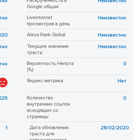
Раскрученность в
тно
Неизвестно
Google общая
Liveinternet
тно
Неизвестно
просмотров в день
Alexa Rank Global
020
Неизвестно
Текущее значение
тно
Неизвестно
траста
Вероятность Непота
тно
0
(%)
Яндекс метрика
Нет
Количество
525
0
внутренних ссылок
исходящих со
страницы
Дата обновления
1
28/02/2020
траста для